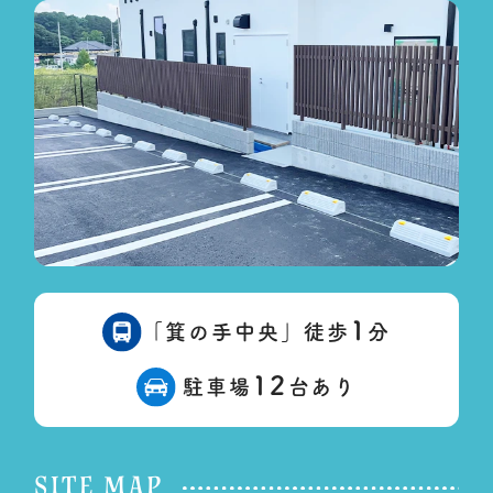
1
「箕の手中央」徒歩
分
12
駐車場
台あり
SITE MAP