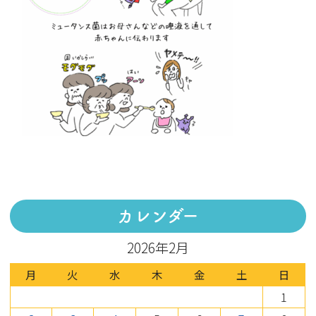
カレンダー
2026年2月
月
火
水
木
金
土
日
1