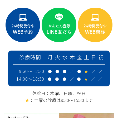
24時間受付中
かんたん登録
24時間受付中
WEB予約
LINE友だち
WEB問診
診療時間
月
火
水
木
金
土
日
祝
9:30～12:30
●
●
●
／
●
★
／
／
14:00～18:30
●
●
●
／
●
★
／
／
休診日：木曜、日曜、祝日
★
：土曜の診療は9:30～15:30まで