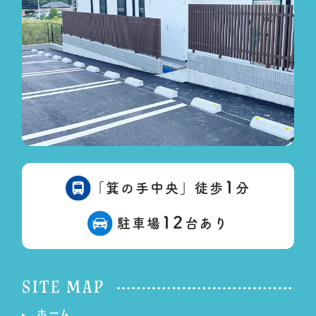
1
「箕の手中央」徒歩
分
12
駐車場
台あり
SITE MAP
ホーム