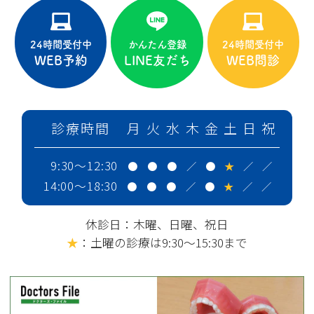
24時間受付中
かんたん登録
24時間受付中
WEB予約
LINE友だち
WEB問診
診療時間
月
火
水
木
金
土
日
祝
9:30～12:30
●
●
●
／
●
★
／
／
14:00～18:30
●
●
●
／
●
★
／
／
休診日：木曜、日曜、祝日
★
：土曜の診療は9:30～15:30まで