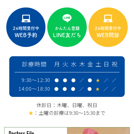
24時間受付中
かんたん登録
24時間受付中
WEB予約
LINE友だち
WEB問診
診療時間
月
火
水
木
金
土
日
祝
9:30～12:30
●
●
●
／
●
★
／
／
14:00～18:30
●
●
●
／
●
★
／
／
休診日：木曜、日曜、祝日
★
：土曜の診療は9:30～15:30まで