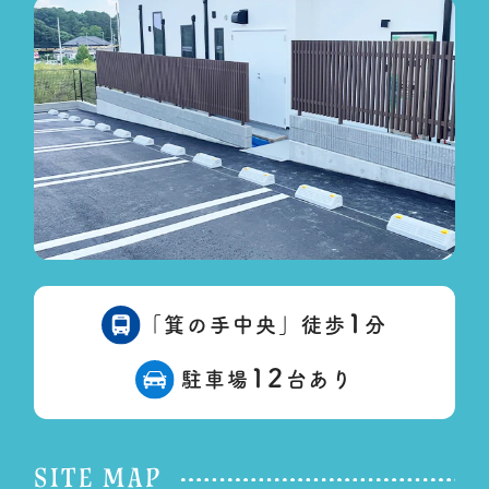
1
「箕の手中央」徒歩
分
12
駐車場
台あり
SITE MAP