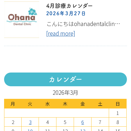
4月診療カレンダー
2026年3月27日
こんにちはohanadentalclin…
[read more]
カレンダー
2026年3月
月
火
水
木
金
土
日
1
2
3
4
5
6
7
8